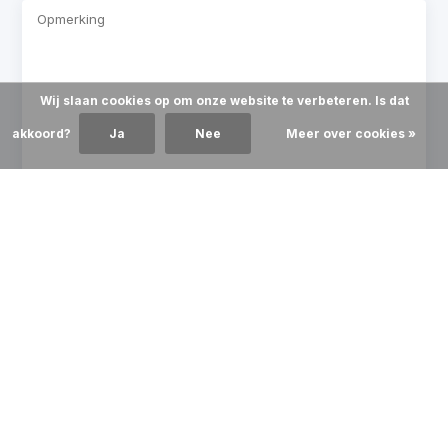
Wij slaan cookies op om onze website te verbeteren. Is dat
akkoord?
Ja
Nee
Meer over cookies »
* Verplichte velden
Verstuur
THE LATEST INS AND OUTS AND MORE
Recente artikelen