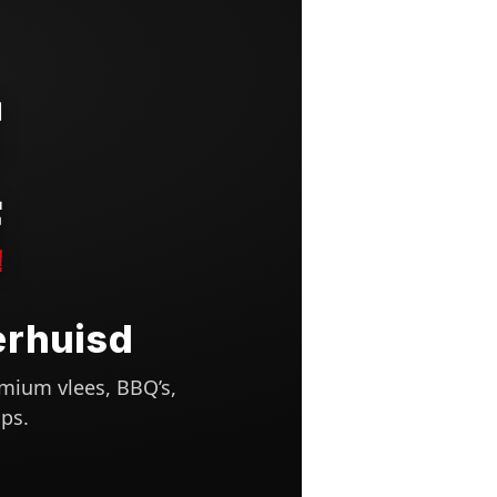
erhuisd
mium vlees, BBQ’s,
ps.