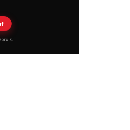
ef
ebruik.