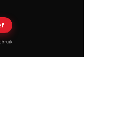
ef
ebruik.