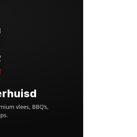
erhuisd
mium vlees, BBQ’s,
ps.