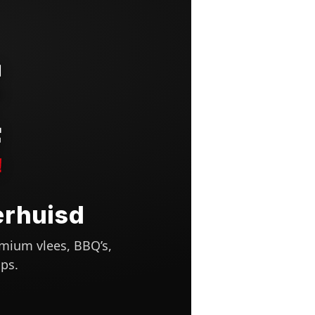
erhuisd
mium vlees, BBQ’s,
ps.