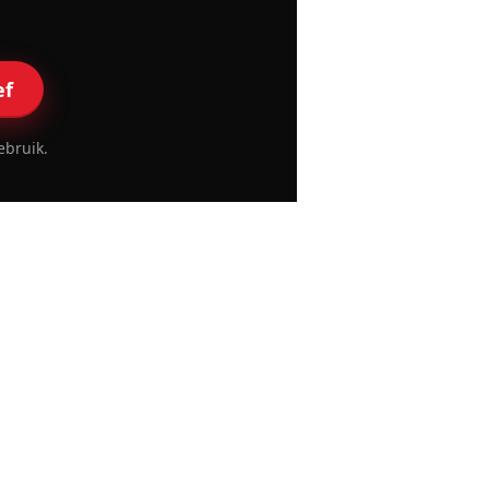
ef
ebruik.