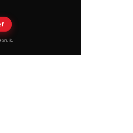
ef
ebruik.