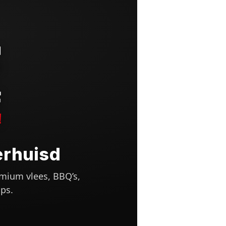
erhuisd
mium vlees, BBQ’s,
ps.