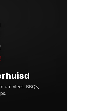
erhuisd
mium vlees, BBQ’s,
ps.