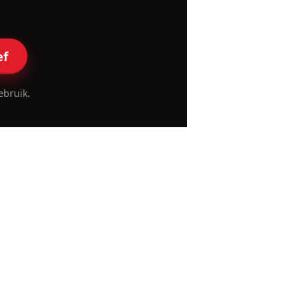
ef
ebruik.