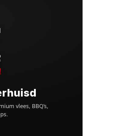
erhuisd
mium vlees, BBQ’s,
ps.