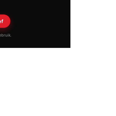
ef
ebruik.