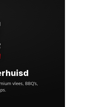
erhuisd
mium vlees, BBQ’s,
ps.