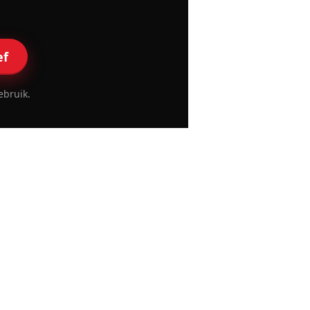
ef
ebruik.