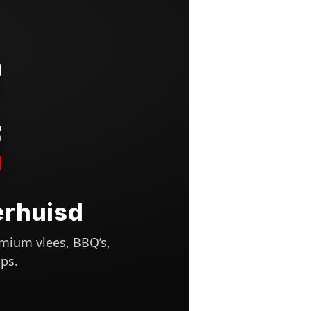
erhuisd
mium vlees, BBQ’s,
ps.