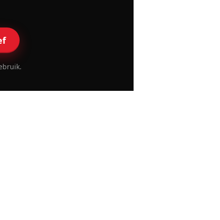
ef
ebruik.