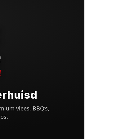
erhuisd
mium vlees, BBQ’s,
ps.