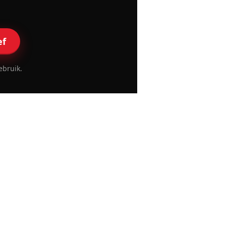
ef
ebruik.