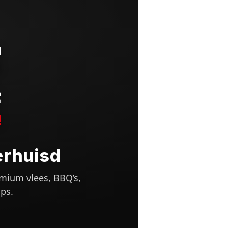
erhuisd
mium vlees, BBQ’s,
ps.