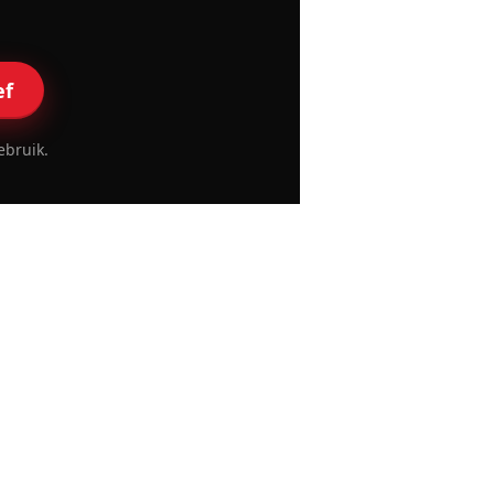
ef
ebruik.