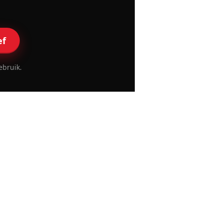
ef
ebruik.