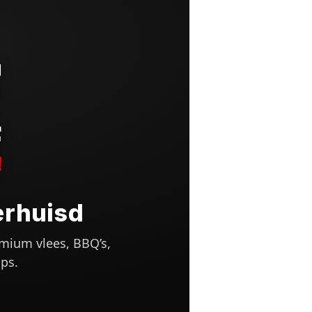
erhuisd
mium vlees, BBQ’s,
ps.