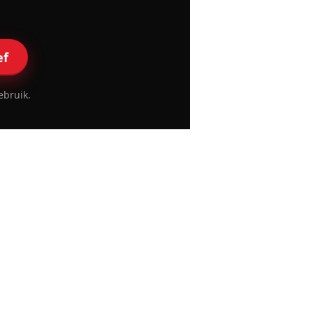
ef
ebruik.