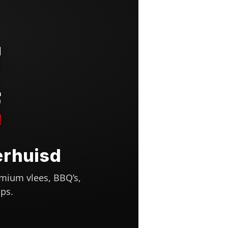
erhuisd
mium vlees, BBQ’s,
ps.