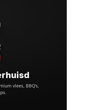
erhuisd
mium vlees, BBQ’s,
ps.