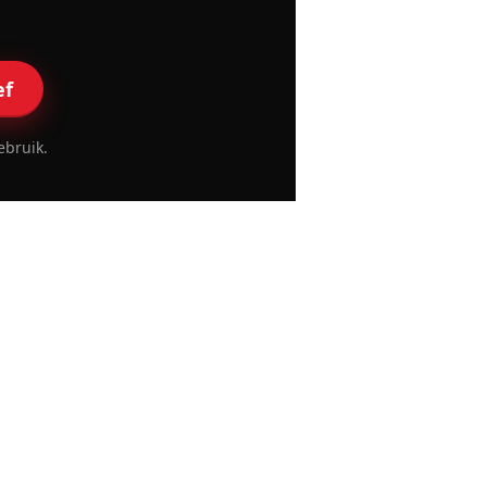
ef
ebruik.