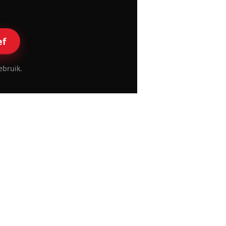
ef
ebruik.