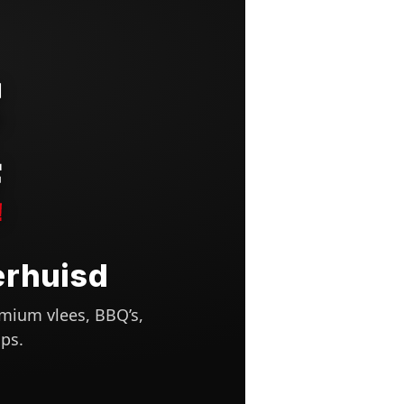
erhuisd
mium vlees, BBQ’s,
ps.