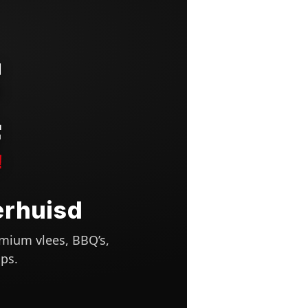
erhuisd
mium vlees, BBQ’s,
ps.