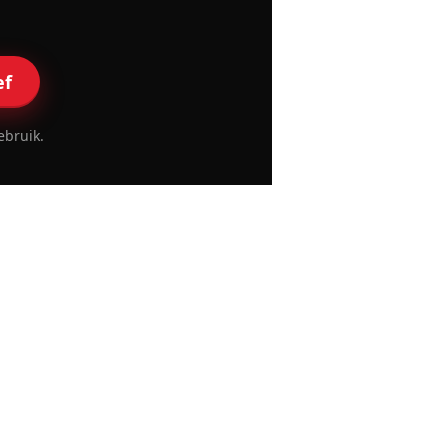
ef
ebruik.